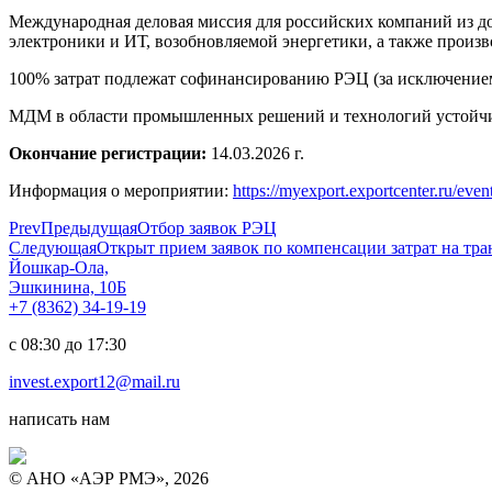
Международная деловая миссия для российских компаний из д
электроники и ИТ, возобновляемой энергетики, а также произ
100% затрат подлежат софинансированию РЭЦ (за исключением
МДМ в области промышленных решений и технологий устойчиво
Окончание регистрации:
14.03.2026 г.
Информация о мероприятии:
https://myexport.exportcenter.ru/ev
Prev
Предыдущая
Отбор заявок РЭЦ
Следующая
Открыт прием заявок по компенсации затрат на т
Йошкар-Ола,
Эшкинина, 10Б
+7 (8362) 34-19-19
с 08:30 до 17:30
invest.export12@mail.ru
написать нам
© АНО «АЭР РМЭ», 2026