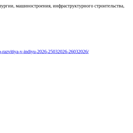
ургии, машиностроения, инфраструктурного строительства,
go-razvitiya-v-indiyu-2026-25032026-26032026/