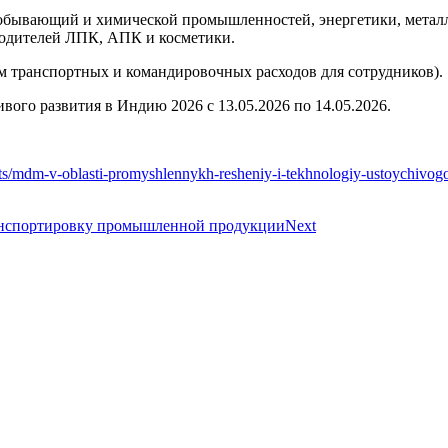
обывающий и химической промышленностей, энергетики, металл
водителей ЛПК, АПК и косметики.
 транспортных и командировочных расходов для сотрудников).
го развития в Индию 2026 с 13.05.2026 по 14.05.2026.
ents/mdm-v-oblasti-promyshlennykh-resheniy-i-tekhnologiy-ustoychivo
ранспортировку промышленной продукции
Next