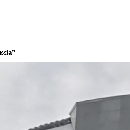
ssia”