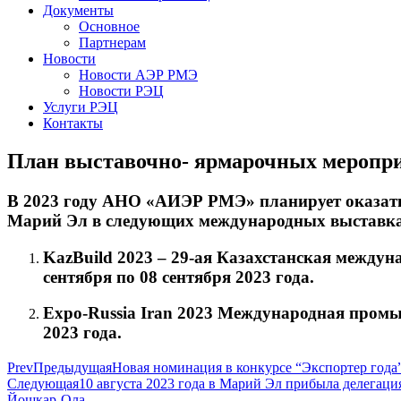
Документы
Основное
Партнерам
Новости
Новости АЭР РМЭ
Новости РЭЦ
Услуги РЭЦ
Контакты
План выставочно- ярмарочных мероприя
В 2023 году АНО «АИЭР РМЭ» планирует оказать 
Марий Эл в следующих международных выставка
KazBuild 2023 – 29-ая Казахстанская междуна
сентября по 08 сентября 2023 года.
Expo-Russia Iran 2023 Международная промыш
2023 года.
Prev
Предыдущая
Новая номинация в конкурсе “Экспортер года
Следующая
10 августа 2023 года в Марий Эл прибыла делегаци
Йошкар-Ола,