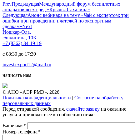
Prev
Предыдущая
Международный форум беспилотных
аппаратов всех сред «Крылья Сахалина»
Следующая
Анонс вебинара на тему «Чай с экспертом: три
ошибки при проведении платежей по экспортным
сделкам»
Next
Йошкар-Ола,
Эшкинина, 10Б
+7 (8362) 34-19-19
с 08:30 до 17:30
invest.export12@mail.ru
написать нам
© АНО «АЭР РМЭ», 2026
Политика конфиденциальности
|
Согласие на обработку
персональных данных
Перед отправкой сообщения,
скачайте заявку
на оказание
услуги и приложите ее к сообщению ниже.
Ваше имя*
Номер телефона*