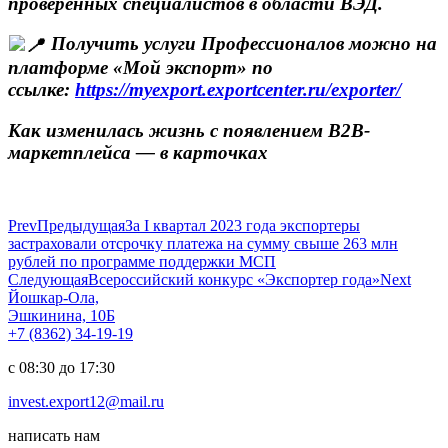
проверенных специалистов в области ВЭД.
Получить услуги Профессионалов можно на
платформе «Мой экспорт» по
ссылке:
https://myexport.exportcenter.ru/exporter/
Как изменилась жизнь с появлением B2B-
маркетплейса — в карточках
Prev
Предыдущая
За I квартал 2023 года экспортеры
застраховали отсрочку платежа на сумму свыше 263 млн
рублей по программе поддержки МСП
Следующая
Всероссийский конкурс «Экспортер года»
Next
Йошкар-Ола,
Эшкинина, 10Б
+7 (8362) 34-19-19
с 08:30 до 17:30
invest.export12@mail.ru
написать нам