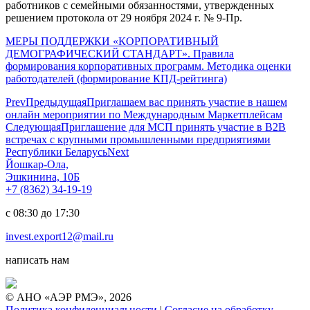
работников с семейными обязанностями, утвержденных
решением протокола от 29 ноября 2024 г. № 9-Пр.
МЕРЫ ПОДДЕРЖКИ «КОРПОРАТИВНЫЙ
ДЕМОГРАФИЧЕСКИЙ СТАНДАРТ». Правила
формирования корпоративных программ. Методика оценки
работодателей (формирование КПД-рейтинга)
Prev
Предыдущая
Приглашаем вас принять участие в нашем
онлайн мероприятии по Международным Маркетплейсам
Следующая
Приглашение для МСП принять участие в B2B
встречах с крупными промышленными предприятиями
Республики Беларусь
Next
Йошкар-Ола,
Эшкинина, 10Б
+7 (8362) 34-19-19
с 08:30 до 17:30
invest.export12@mail.ru
написать нам
© АНО «АЭР РМЭ», 2026
Политика конфиденциальности
|
Согласие на обработку